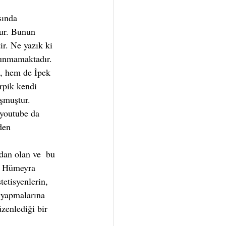
tur. Bunun 
ir. Ne yazık ki 
lunmamaktadır. 
, hem de İpek 
rpik kendi 
uşmuştur.
 youtube da 
den 
n Hümeyra 
etisyenlerin, 
ş yapmalarına 
zenlediği bir 