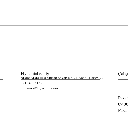
Kaşmir Kirpik Uygulamasında
Elle 
bakım işlemi nedir?
yapma
Hyasminbeauty
Çalış
Atalar Mahallesi Sultan sokak No:21 Kat :1 Daire:1-2
02164885152
humeyra@hyasmin.com
Pazar
09.00
Pazar