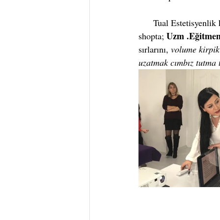
      Tual Estetisyen
Uzm .Eğitmen
shopta; 
sırlarını, 
volume kirpik
uzatmak cımbız tutma t