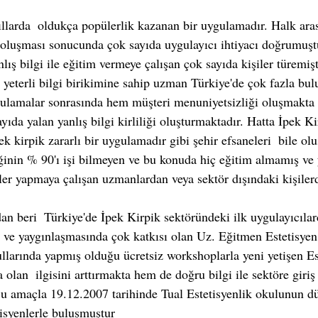
 oluşması sonucunda çok sayıda uygulayıcı ihtiyacı doğrumuş
ış bilgi ile eğitim vermeye çalışan çok sayıda kişiler türemişt
yeterli bilgi birikimine sahip uzman Türkiye'de çok fazla bu
ulamalar sonrasında hem müşteri menuniyetsizliği oluşmakta 
ıda yalan yanlış bilgi kirliliği oluşturmaktadır. Hatta İpek Ki
pek kirpik zararlı bir uygulamadır gibi şehir efsaneleri  bile ol
liğinin % 90'ı işi bilmeyen ve bu konuda hiç eğitim almamış ve
yler yapmaya çalışan uzmanlardan veya sektör dışındaki kişiler
 ve yaygınlaşmasında çok katkısı olan Uz. Eğitmen Estetisye
llarında yapmış olduğu ücretsiz workshoplarla yeni yetişen Est
olan  ilgisini arttırmakta hem de doğru bilgi ile sektöre giri
u amaçla 19.12.2007 tarihinde Tual Estetisyenlik okulunun dü
isyenlerle buluşmuştur  