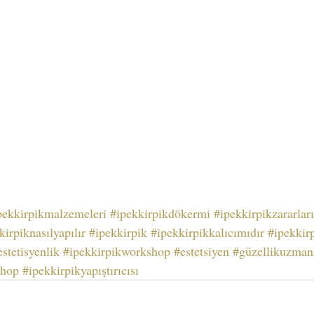
pekkirpikmalzemeleri
#ipekkirpikdökermi
#ipekkirpikzararları
kirpiknasılyapılır
#ipekkirpik
#ipekkirpikkalıcımıdır
#ipekkir
estetisyenlik
#ipekkirpikworkshop
#estetsiyen
#güzellikuzman
shop
#ipekkirpikyapıştırıcısı