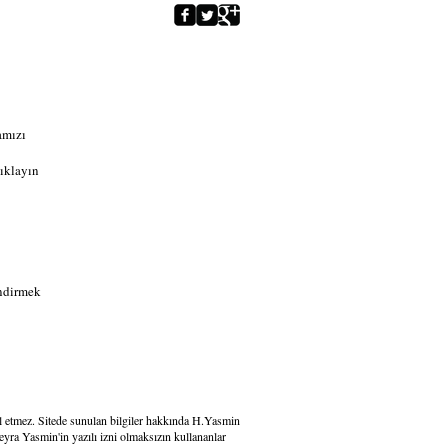
amızı
ıklayın
indirmek
kil etmez. Sitede sunulan bilgiler hakkında H.Yasmin
yra Yasmin'in yazılı izni olmaksızın kullananlar