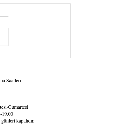
volume kirpik demeti
k ne derece sağlıklı ?
ma Saatleri
tesi-Cumartesi
-19.00
 günleri kapalıdır.