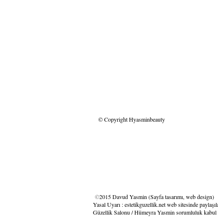
© Copyright Hyasminbeauty
©
2015 Davud Yasmin (Sayfa tasarımı, web design)
Yasal Uyarı : estetikguzellik.net web sitesinde paylaşı
Güzellik Salonu / Hümeyra Yasmin sorumluluk kabul etm