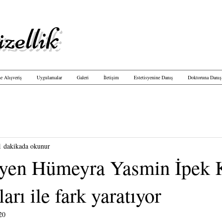
zellik
e Alışveriş
Uygulamalar
Galeri
İletişim
Estetisyenine Danış
Doktoruna Danış
1 dakikada okunur
syen Hümeyra Yasmin İpek 
rı ile fark yaratıyor
20