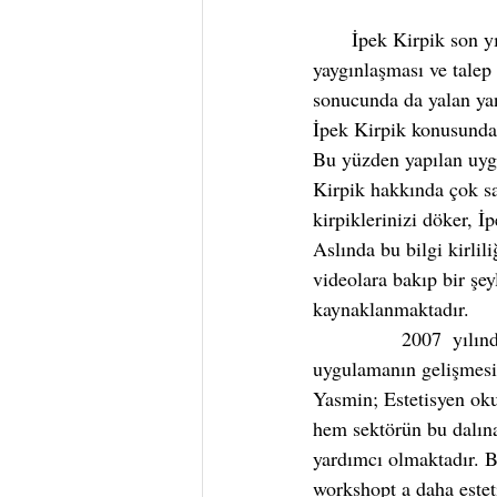
       İpek Kirpik son yıllarda  oldukça popülerlik kazanan bir uygulamadır. Halk arasında 
yaygınlaşması ve talep
sonucunda da yalan yanl
İpek Kirpik konusunda 
Bu yüzden yapılan uyg
Kirpik hakkında çok say
kirpiklerinizi döker, İ
Aslında bu bilgi kirli
videolara bakıp bir şe
kaynaklanmaktadır.
                2007  yılından beri  Türkiye'de İpek Kirpik sektöründeki ilk uygulayıcılardan olan ve  bu 
uygulamanın gelişmesi
Yasmin; Estetisyen oku
hem sektörün bu dalına 
yardımcı olmaktadır. B
workshopt a daha estet