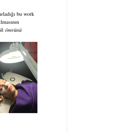
ğırladığı bu work 
ılmasının 
pik ömrünü 