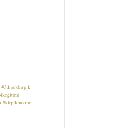
#3dipekkirpik
pikeğitimi
ı
#kirpikbakımı