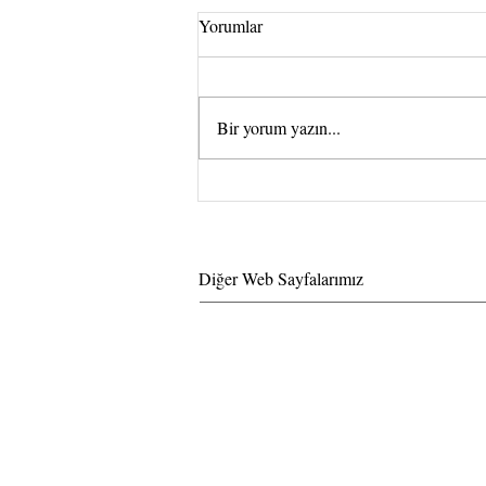
Yorumlar
Bir yorum yazın...
Kovid -19 döneminde Protez
Tırnak Uygulayıcılarının dikkat
etmesi gereken hususlar
Diğer Web Sayfalarımız