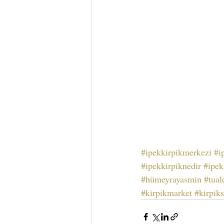
#ipekkirpikmerkezi
#i
#ipekkirpiknedir
#ipek
#hümeyrayasmin
#tual
#kirpikmarket
#kirpik