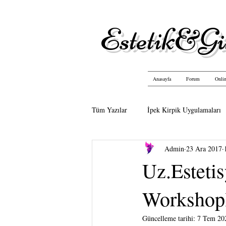
Estetik&Gü
Anasayfa
Forum
Onlin
Tüm Yazılar
İpek Kirpik Uygulamaları
Admin
23 Ara 2017
Uz.Esteti
Workshopla
Güncelleme tarihi:
7 Tem 20