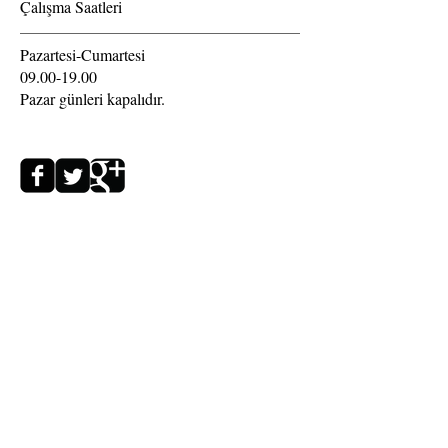
Çalışma Saatleri
Pazartesi-Cumartesi
09.00-19.00
Pazar günleri kapalıdır.
©
2015 Davud Yasmin (Sayfa tasarımı, web design)
Yasal Uyarı : estetikguzellik.net web sitesinde paylaşılan
bilgiler sadece bilgilendirme amaçlı olup, yasal
düzenlemeler uyarınca reklam, teklif vb. teşkil etmez. Sitede
sunulan bilgiler hakkında H.Yasmin Güzellik Salonu /
Hümeyra Yasmin sorumluluk kabul etmez. Bu sitede
paylaşılan bilgileri ve sair diğer tüm verileri H.Yasmin