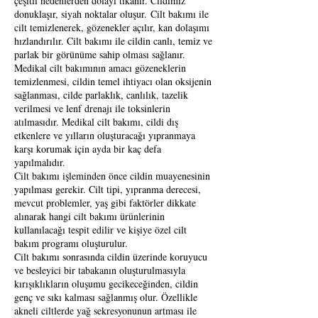
çeşitli nedenlerden dolayı tıkanır. Cildimiz
donuklaşır, siyah noktalar oluşur.
Cilt bakımı ile
cilt temizlenerek, gözenekler açılır, kan dolaşımı
hızlandırılır. Cilt bakımı ile cildin canlı, temiz ve
parlak bir görünüme sahip olması sağlanır.
Medikal cilt bakımının amacı gözeneklerin
temizlenmesi, cildin temel ihtiyacı olan oksijenin
sağlanması, cilde parlaklık, canlılık, tazelik
verilmesi ve lenf drenajı ile toksinlerin
atılmasıdır. Medikal cilt bakımı, cildi dış
etkenlere ve yılların oluşturacağı yıpranmaya
karşı korumak için ayda bir kaç defa
yapılmalıdır.
Cilt bakımı işleminden önce cildin muayenesinin
yapılması gerekir. Cilt tipi, yıpranma derecesi,
mevcut problemler, yaş gibi faktörler dikkate
alınarak hangi cilt bakımı ürünlerinin
kullanılacağı tespit edilir ve kişiye özel cilt
bakım programı oluşturulur.
Cilt bakımı sonrasında cildin üzerinde koruyucu
ve besleyici bir tabakanın oluşturulmasıyla
kırışıklıkların oluşumu gecikeceğinden, cildin
genç ve sıkı kalması sağlanmış olur. Özellikle
akneli ciltlerde yağ sekresyonunun artması ile