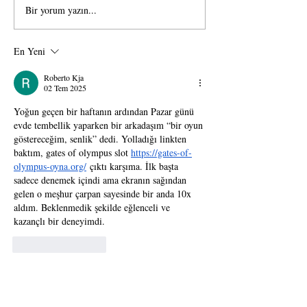
Bir yorum yazın...
Kaşmir Kirpik
1 saniyede volume
Uygulamasında bakım işlemi
demeti oluşturm
nedir?
mü ?
En Yeni
Roberto Kja
02 Tem 2025
Yoğun geçen bir haftanın ardından Pazar günü 
evde tembellik yaparken bir arkadaşım “bir oyun 
göstereceğim, senlik” dedi. Yolladığı linkten 
baktım, gates of olympus slot 
https://gates-of-
olympus-oyna.org/
 çıktı karşıma. İlk başta 
sadece denemek içindi ama ekranın sağından 
gelen o meşhur çarpan sayesinde bir anda 10x 
aldım. Beklenmedik şekilde eğlenceli ve 
kazançlı bir deneyimdi.
Beğen
Yanıtla