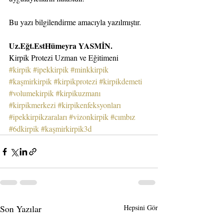
Bu yazı bilgilendirme amacıyla yazılmıştır.
Uz.Eğt.EstHümeyra YASMİN.
Kirpik Protezi Uzman ve Eğitimeni
#kirpik
#ipekkirpik
#minkkirpik
#kaşmirkirpik
#kirpikprotezi
#kirpikdemeti
#volumekirpik
#kirpikuzmanı
#kirpikmerkezi
#kirpikenfeksyonları
#ipekkirpikzaraları
#vizonkirpik
#cımbız
#6dkirpik
#kaşmirkirpik3d
Son Yazılar
Hepsini Gör