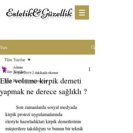
Estetik&Güzellik
Yazı
Tüm Yazılar
Admin
Tüm Yazılar
26 Şub 2019
2 dakikada okunur
Elle volume kirpik demeti
İpek Kirpik Uygulamaları
yapmak ne derece sağlıklı ?
         Son zamanlarda sosyal medyada 
kirpik protezi uygulamalarında 
eleriyle hazırladıkları kirpik demetlerinin 
müşterilere takıldığını ve bunun bir teknik 