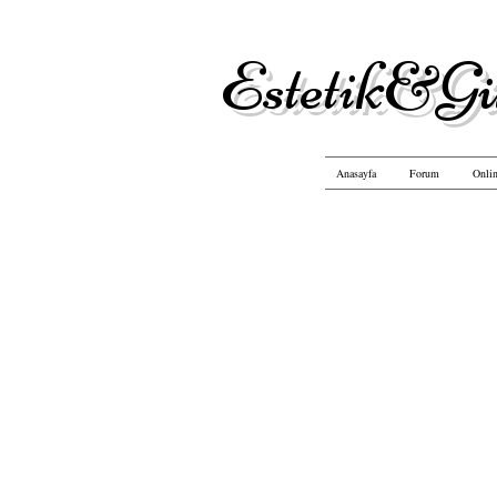
Estetik&Gü
Anasayfa
Forum
Onlin