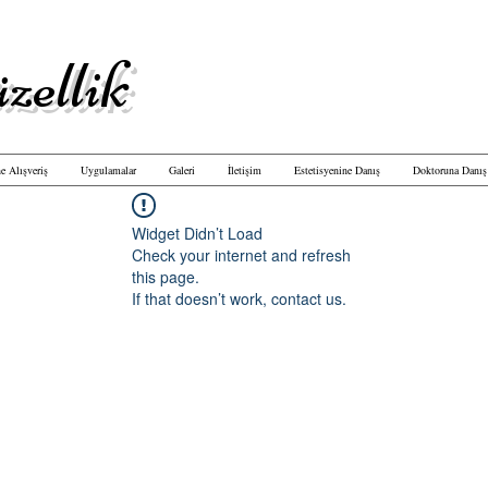
zellik
e Alışveriş
Uygulamalar
Galeri
İletişim
Estetisyenine Danış
Doktoruna Danış
Widget Didn’t Load
Check your internet and refresh
this page.
If that doesn’t work, contact us.