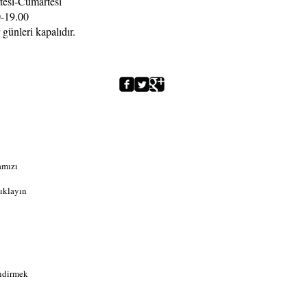
tesi-Cumartesi
-19.00
 günleri kapalıdır.
amızı
ıklayın
indirmek