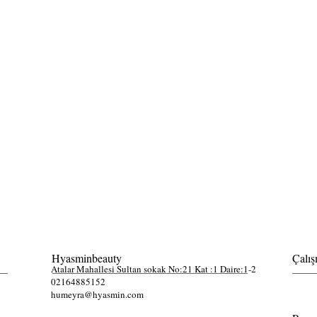
Hyasminbeauty
Çalış
Atalar Mahallesi Sultan sokak No:21 Kat :1 Daire:1-2
02164885152
humeyra@hyasmin.com