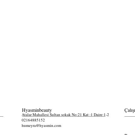
Hyasminbeauty
Çalış
Atalar Mahallesi Sultan sokak No:21 Kat :1 Daire:1-2
02164885152
humeyra@hyasmin.com