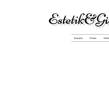
Estetik&Gü
Anasayfa
Forum
Onlin