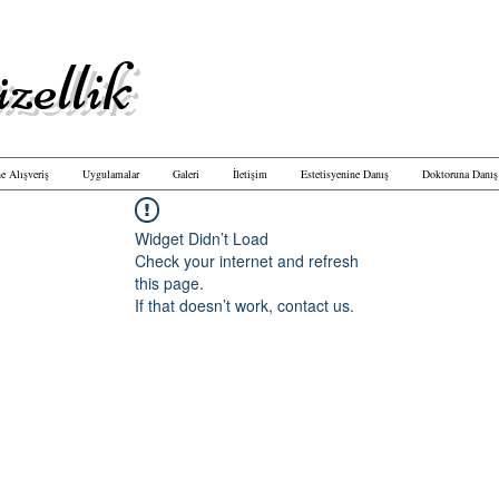
zellik
e Alışveriş
Uygulamalar
Galeri
İletişim
Estetisyenine Danış
Doktoruna Danış
Widget Didn’t Load
Check your internet and refresh
this page.
If that doesn’t work, contact us.