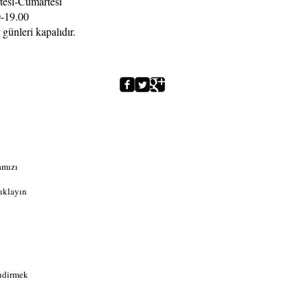
tesi-Cumartesi
-19.00
 günleri kapalıdır.
amızı
ıklayın
indirmek