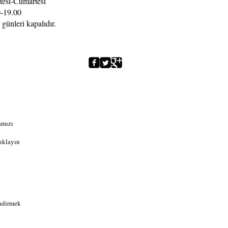
tesi-Cumartesi
-19.00
 günleri kapalıdır.
amızı
ıklayın
indirmek