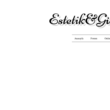
Estetik&Gü
Anasayfa
Forum
Onlin