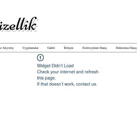
zellik
e Alışveriş
Uygulamalar
Galeri
İletişim
Estetisyenine Danış
Doktoruna Danış
Widget Didn’t Load
Check your internet and refresh
this page.
If that doesn’t work, contact us.