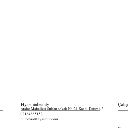
Hyasminbeauty
Çalış
Atalar Mahallesi Sultan sokak No:21 Kat :1 Daire:1-2
02164885152
humeyra@hyasmin.com