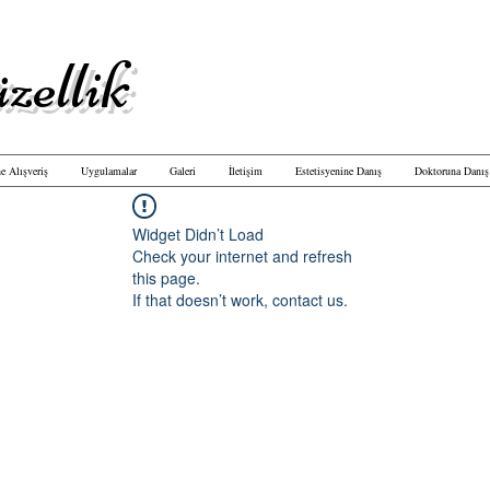
zellik
e Alışveriş
Uygulamalar
Galeri
İletişim
Estetisyenine Danış
Doktoruna Danış
Widget Didn’t Load
Check your internet and refresh
this page.
If that doesn’t work, contact us.