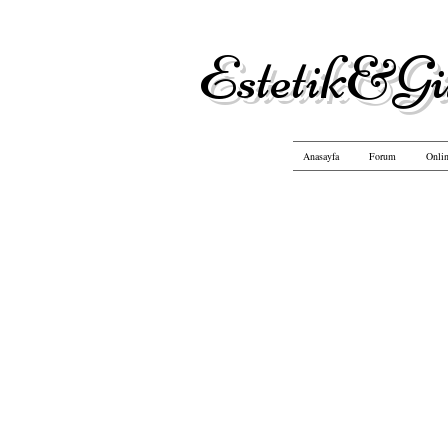
Estetik&Gü
Anasayfa
Forum
Onlin