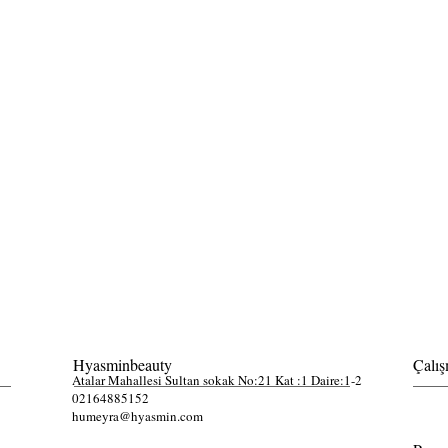
Hyasminbeauty
Çalış
Atalar Mahallesi Sultan sokak No:21 Kat :1 Daire:1-2
02164885152
humeyra@hyasmin.com