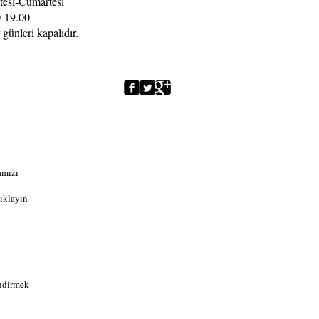
tesi-Cumartesi
-19.00
 günleri kapalıdır.
amızı
ıklayın
indirmek