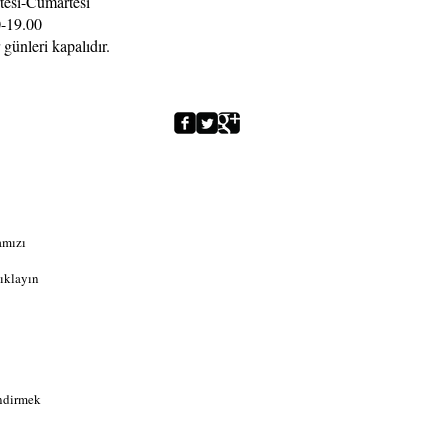
tesi-Cumartesi
-19.00
 günleri kapalıdır.
amızı
ıklayın
indirmek