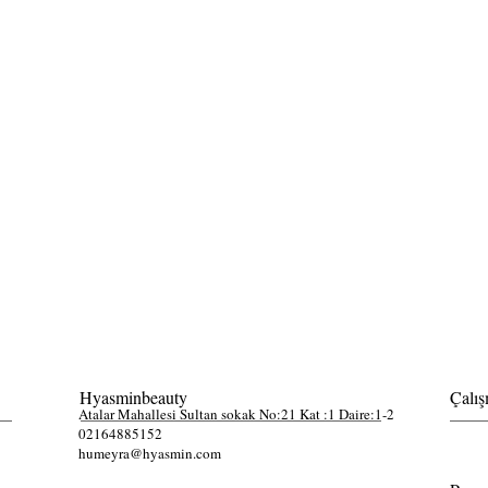
Hyasminbeauty
Çalış
Atalar Mahallesi Sultan sokak No:21 Kat :1 Daire:1-2
02164885152
humeyra@hyasmin.com