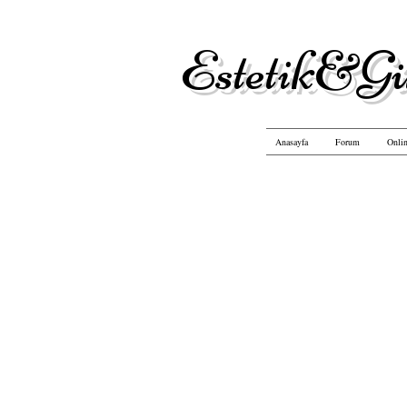
Estetik&Gü
Anasayfa
Forum
Onlin