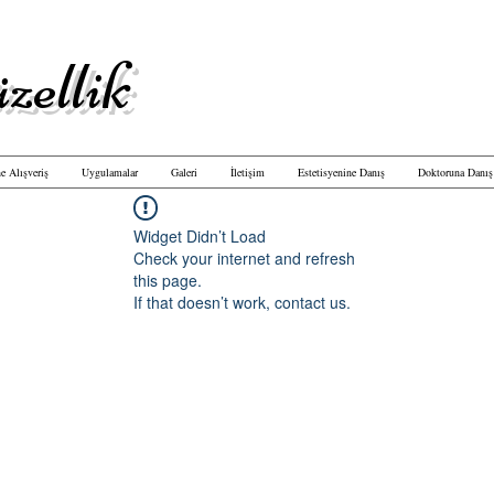
zellik
e Alışveriş
Uygulamalar
Galeri
İletişim
Estetisyenine Danış
Doktoruna Danış
Widget Didn’t Load
Check your internet and refresh
this page.
If that doesn’t work, contact us.