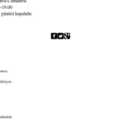
tesi-Cumartesi
-19.00
 günleri kapalıdır.
amızı
ıklayın
indirmek