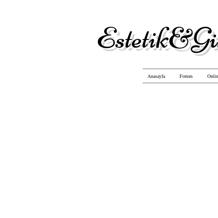
Estetik&Gü
Anasayfa
Forum
Onlin