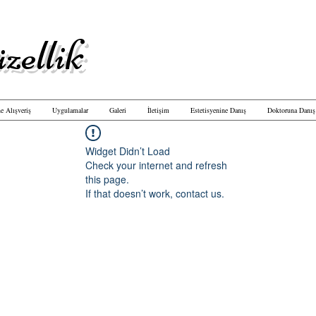
zellik
e Alışveriş
Uygulamalar
Galeri
İletişim
Estetisyenine Danış
Doktoruna Danış
Widget Didn’t Load
Check your internet and refresh
this page.
If that doesn’t work, contact us.