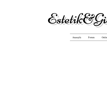
Estetik&Gü
Anasayfa
Forum
Onlin