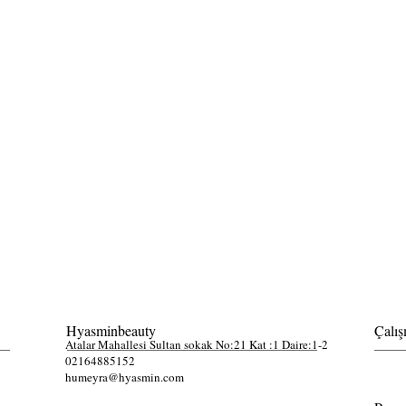
Hyasminbeauty
Çalış
Atalar Mahallesi Sultan sokak No:21 Kat :1 Daire:1-2
02164885152
humeyra@hyasmin.com