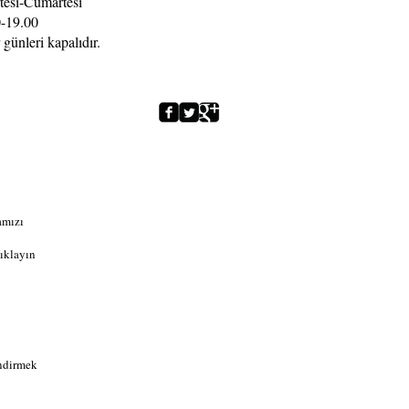
tesi-Cumartesi
-19.00
 günleri kapalıdır.
amızı
ıklayın
indirmek