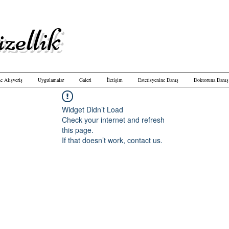
zellik
e Alışveriş
Uygulamalar
Galeri
İletişim
Estetisyenine Danış
Doktoruna Danış
Widget Didn’t Load
Check your internet and refresh
this page.
If that doesn’t work, contact us.