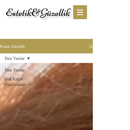
Estetik&Güzellik
Pratik Güzellik
Tüm Yazılar
Tüm Yazılar
İpek Kirpik
Uygulamaları