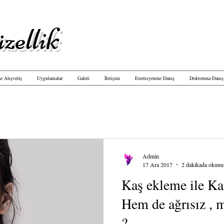
zellik
e Alışveriş
Uygulamalar
Galeri
İletişim
Estetisyenine Danış
Doktoruna Danış
Admin
17 Ara 2017
2 dakikada okunu
Kaş ekleme ile K
Hem de ağrısız , 
?