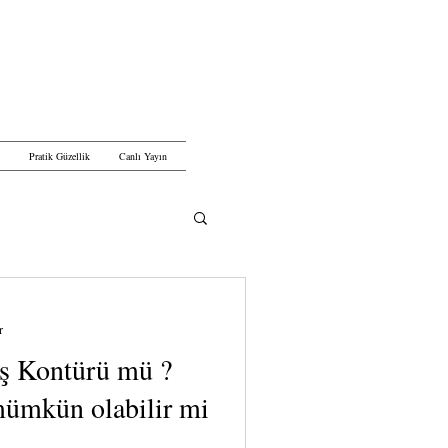
Pratik Güzellik
Canlı Yayın
r
aş Kontürü mü ?
mümkün olabilir mi