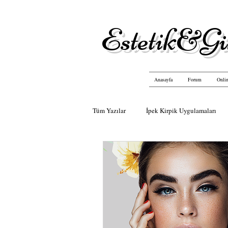
Estetik&Gü
Anasayfa
Forum
Onlin
Tüm Yazılar
İpek Kirpik Uygulamaları