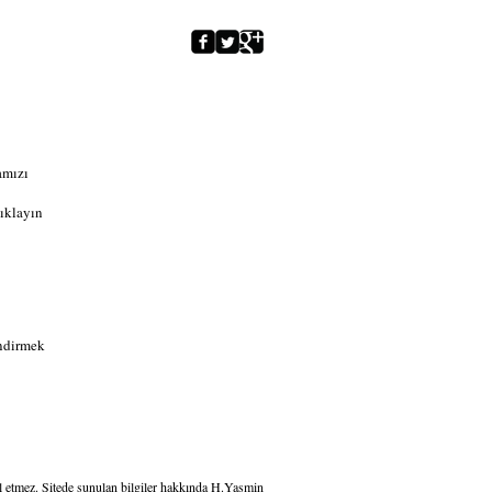
amızı
ıklayın
indirmek
kil etmez. Sitede sunulan bilgiler hakkında H.Yasmin