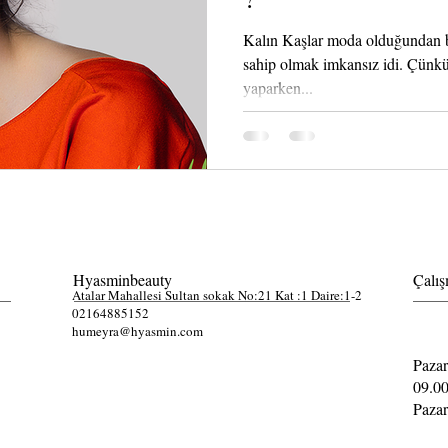
Kalın Kaşlar moda olduğundan be
sahip olmak imkansız idi. Çünkü b
yaparken...
Hyasminbeauty
Çalış
Atalar Mahallesi Sultan sokak No:21 Kat :1 Daire:1-2
02164885152
humeyra@hyasmin.com
Pazar
09.00
Pazar