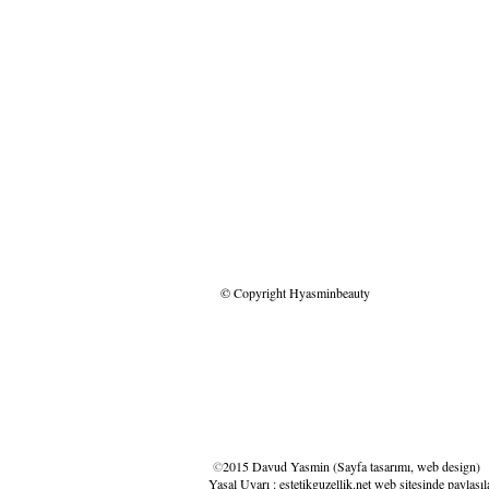
© Copyright Hyasminbeauty
©
2015 Davud Yasmin (Sayfa tasarımı, web design)
Yasal Uyarı : estetikguzellik.net web sitesinde paylaşı