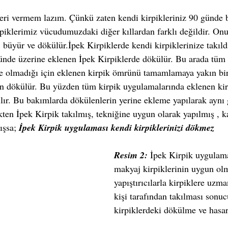
eri vermem lazım. Çünkü zaten kendi kirpikleriniz 90 günde b
irpiklerimiz vücudumuzdaki diğer kıllardan farklı değildir. On
 büyür ve dökülür.İpek Kirpiklerde kendi kirpiklerinize takıld
ünde üzerine eklenen İpek Kirpiklerde dökülür. Bu arada tüm k
 olmadığı için eklenen kirpik ömrünü tamamlamaya yakın bir
n dökülür. Bu yüzden tüm kirpik uygulamalarında eklenen kirp
lır. Bu bakımlarda dökülenlerin yerine ekleme yapılarak aynı 
kten İpek Kirpik takılmış, tekniğine uygun olarak yapılmış , k
ışsa; 
İpek Kirpik uygulaması kendi kirpiklerinizi dökmez
Resim 2: 
İpek Kirpik uygulama
makyaj kirpiklerinin uygun ol
yapıştırıcılarla kirpiklere uzm
kişi tarafından takılması sonuc
kirpiklerdeki dökülme ve hasa