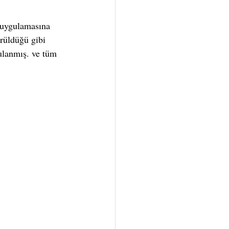
 uygulamasına 
rüldüğü gibi 
gulanmış. ve tüm 