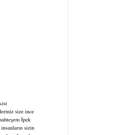
isi 
eriniz size ince 
 muhteşem İpek 
insanların sizin 