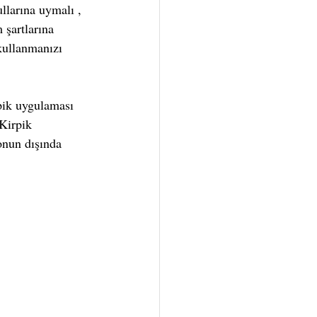
llarına uymalı , 
 şartlarına 
kullanmanızı 
pik uygulaması 
Kirpik 
onun dışında 