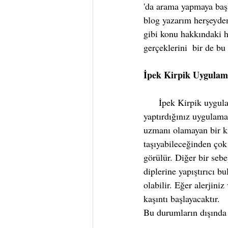
'da arama yapmaya başl
blog yazarım herşeyden 
gibi konu hakkındaki hi
gerçeklerini  bir de b
İpek Kirpik Uygulama
      İpek Kirpik uygulaması yaptırdınız ve gözünüzde acı ve kirpik diplerinde ağrı hissediyorsanız, 
yaptırdığınız uygulamad
uzmanı olamayan bir kiş
taşıyabileceğinden çok
görülür. Diğer bir sebe
diplerine yapıştırıcı bu
olabilir. Eğer alerjiniz
kaşıntı başlayacaktır.
Bu durumların dışında