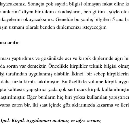
ayacaksınız. Sonuçta çok sayıda bilgisi olmayan fakat eline k
anlarım" diyen bir takım arkadaşların, ben gittim , şöyle oldu
kayelerini okuyacaksınız. Genelde bu yanlış bilgileri 5 ana ba
u işin uzmanı olarak benden dinlemenizi isteyeceğim
sı acıtır 
a sorun var demektir. Öncelikle kirpikler teknik bilgisi olmay
i tarafından uygulanmış olabilir. İkinci  bir sebep kirpiklerin
 daha fazla kirpik takılmıştır. Bu özellikle volume kirpik uygu
pte kalitesiz yapıştırıcı yada çok sert ucuz kirpik kullanılmıştı
laştırılmıştır. Eğer bunların hiç biri yoksa kullanılan yapıştırıcı
 varsa zaten bir, iki saat içinde göz aklarınızda kızarma ve iler
 İpek Kirpik uygulaması acıtmaz ve ağrı vermez