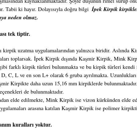
ışmasından kaynaklanmaktadır. Şöyle düşünün rimel sürüp onu 
. Tabii ki hayır. Dolayısıyla doğru bilgi  
İpek Kirpik kirpikle
aya neden olmaz.
ı tek tiptir.
 kirpik uzatma uygulamalarından yalnızca biridir. Aslında Kir
ları toplarsak. İpek Kirpik dışında Kaşmir Kirpik, Mink Kirpi
i farklı kirpik türleri bulunmakta ve bu kirpik türleri kendi 
B, D, C, L ve en son L+ olarak 6 gruba ayrılmakta. Uzunlukl
şmir Kirpikte daha uzun 15,16 mm kirpiklerde bulunmaktadır. 
ı seçenekleri de bulunmaktadır.
ndan elde edilmekte, Mink Kirpik ise vizon kürkünden elde ed
uygulamaları arasına katılan Kaşmir Kirpik ise polimer kirpikti
anım kuralları yoktur.