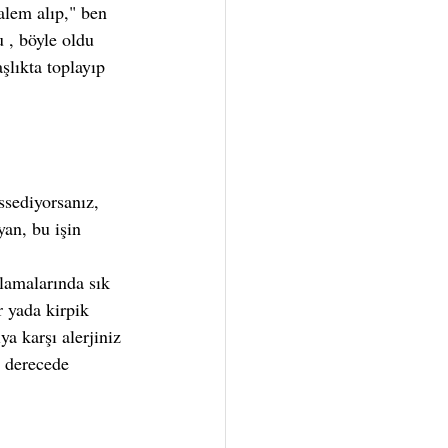
alem alıp," ben 
 , böyle oldu 
şlıkta toplayıp 
an, bu işin 
 
lamalarında sık 
r yada kirpik 
ya karşı alerjiniz 
i derecede 