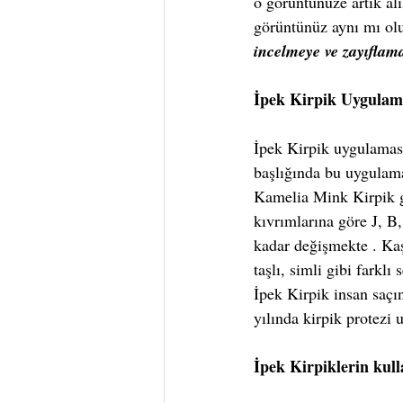
o görüntünüze artık al
görüntünüz aynı mı olur
incelmeye ve zayıflam
İpek Kirpik Uygulamas
İpek Kirpik uygulaması
başlığında bu uygulama
Kamelia Mink Kirpik gib
kıvrımlarına göre J, 
kadar değişmekte . Ka
taşlı, simli gibi farkl
İpek Kirpik insan saçı
yılında kirpik protezi 
İpek Kirpiklerin kull