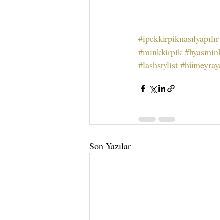
#ipekkirpiknasılyapılır
#minkkirpik
#hyasmin
#lashstylist
#hümeyray
Son Yazılar