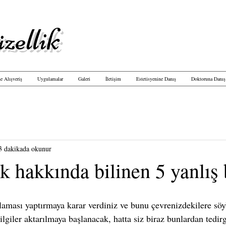
zellik
e Alışveriş
Uygulamalar
Galeri
İletişim
Estetisyenine Danış
Doktoruna Danış
3 dakikada okunur
k hakkında bilinen 5 yanlış 
lgiler aktarılmaya başlanacak, hatta siz biraz bunlardan tedir