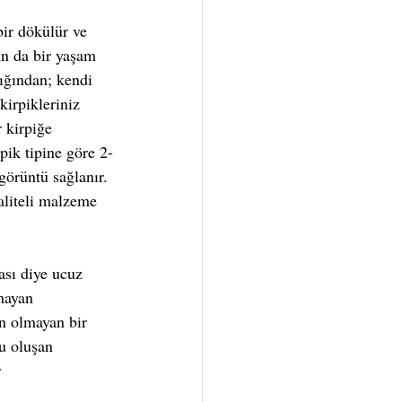
ir dökülür ve 
un da bir yaşam 
ığından; kendi 
irpikleriniz 
 kirpiğe 
ik tipine göre 2-
görüntü sağlanır.
aliteli malzeme 
sı diye ucuz 
mayan 
an olmayan bir 
u oluşan 
r