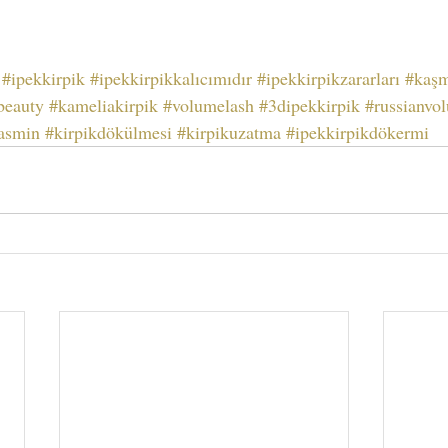
#ipekkirpik
#ipekkirpikkalıcımıdır
#ipekkirpikzararları
#kaşm
beauty
#kameliakirpik
#volumelash
#3dipekkirpik
#russianvo
asmin
#kirpikdökülmesi
#kirpikuzatma
#ipekkirpikdökermi