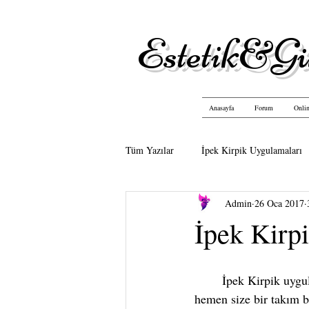
Estetik&Gü
Anasayfa
Forum
Onlin
Tüm Yazılar
İpek Kirpik Uygulamaları
Admin
26 Oca 2017
İpek Kirpi
        İpek Kirpik uygulaması yaptırmaya karar verdiniz ve bunu çevrenizdekilere söylediğinizde 
hemen size bir takım bi