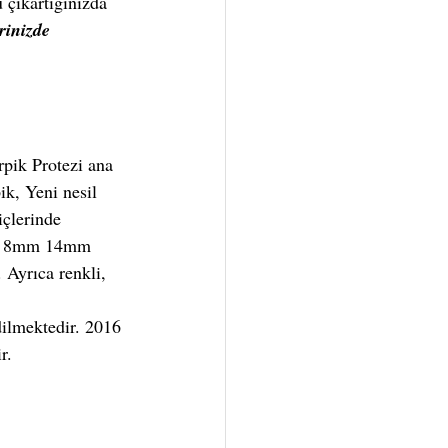
çıkartığınızda 
rinizde 
pik Protezi ana 
k, Yeni nesil 
içlerinde 
arı 8mm 14mm 
Ayrıca renkli, 
ilmektedir. 2016 
r.