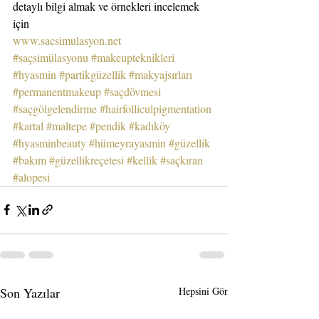
detaylı bilgi almak ve örnekleri incelemek 
için
www.sacsimulasyon.net
#saçsimülasyonu
#makeupteknikleri
#hyasmin
#partikgüzellik
#makyajsırları
#permanentmakeup
#saçdövmesi
#saçgölgelendirme
#hairfolliculpigmentation
#kartal
#maltepe
#pendik
#kadıköy
#hyasminbeauty
#hümeyrayasmin
#güzellik
#bakım
#güzellikreçetesi
#kellik
#saçkıran
#alopesi
Son Yazılar
Hepsini Gör