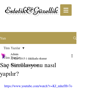
Estetik&Güzellik
Yazı
Tüm Yazılar
Admin
Tüm Yazılar
12 Kas 2015
1 dakikada okunur
Saç Simülasyonu nasıl
İpek Kirpik Uygulamaları
yapılır?
https://www.youtube.com/watch?v=KJ_mhefHv7o