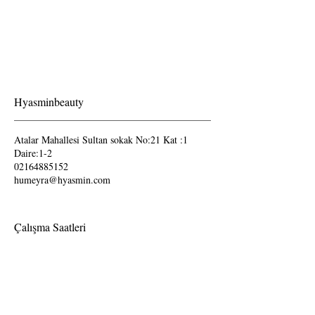
Hyasminbeauty
Atalar Mahallesi Sultan sokak No:21 Kat :1
Daire:1-2
02164885152
humeyra@hyasmin.com
Çalışma Saatleri
Pazartesi-Cumartesi
09.00-19.00
Pazar günleri kapalıdır.