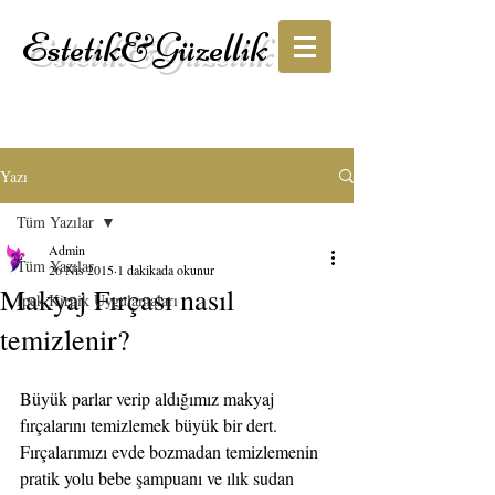
Estetik&Güzellik
Yazı
Tüm Yazılar
Admin
Tüm Yazılar
26 Nis 2015
1 dakikada okunur
Makyaj Fırçası nasıl
İpek Kirpik Uygulamaları
temizlenir?
Büyük parlar verip aldığımız makyaj 
fırçalarını temizlemek büyük bir dert. 
Fırçalarımızı evde bozmadan temizlemenin 
pratik yolu bebe şampuanı ve ılık sudan 