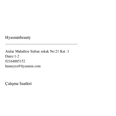
Hyasminbeauty
Atalar Mahallesi Sultan sokak No:21 Kat :1
Daire:1-2
02164885152
humeyra@hyasmin.com
Çalışma Saatleri
Pazartesi-Cumartesi
09.00-19.00
Pazar günleri kapalıdır.