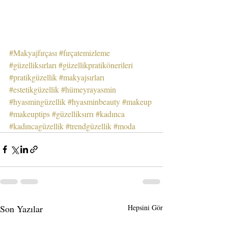
#Makyajfırçası
#fırçatemizleme
#güzelliksırları
#güzellikpratikönerileri
#pratikgüzellik
#makyajsırları
#estetikgüzellik
#hümeyrayasmin
#hyasmingüzellik
#hyasminbeauty
#makeup
#makeuptips
#güzelliksırrı
#kadınca
#kadıncagüzellik
#trendgüzellik
#moda
Son Yazılar
Hepsini Gör