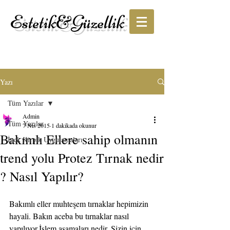
Estetik&Güzellik
Yazı
Tüm Yazılar
Admin
Tüm Yazılar
7 Nis 2015
1 dakikada okunur
Bakımlı Ellere sahip olmanın
İpek Kirpik Uygulamaları
trend yolu Protez Tırnak nedir
? Nasıl Yapılır?
Bakımlı eller muhteşem tırnaklar hepimizin 
hayali. Bakın aceba bu tırnaklar nasıl 
yapılıyor.İşlem aşamaları nedir. Sizin için 