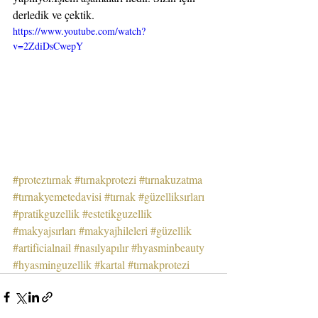
derledik ve çektik. 
https://www.youtube.com/watch?
v=2ZdiDsCwepY
#proteztırnak
#tırnakprotezi
#tırnakuzatma
#tırnakyemetedavisi
#tırnak
#güzelliksırları
#pratikguzellik
#estetikguzellik
#makyajsırları
#makyajhileleri
#güzellik
#artificialnail
#nasılyapılır
#hyasminbeauty
#hyasminguzellik
#kartal
#tırnakprotezi