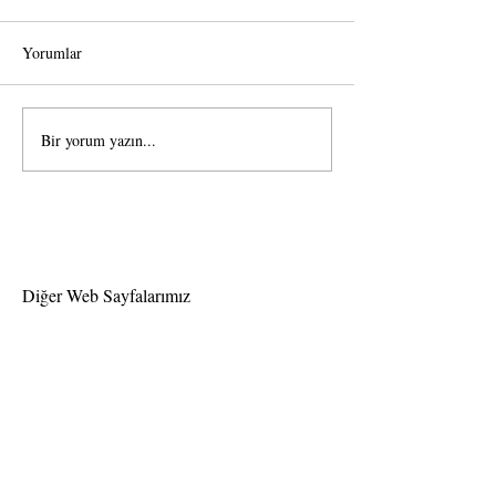
Yorumlar
Bir yorum yazın...
Kaşmir Kirpik
Elle volume kirpi
Uygulamasında bakım işlemi
yapmak ne derece s
nedir?
Diğer Web Sayfalarımız