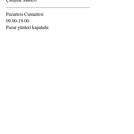
Pazartesi-Cumartesi
09.00-19.00
Pazar günleri kapalıdır.
©
2015 Davud Yasmin (Sayfa tasarımı, web design)
Yasal Uyarı : estetikguzellik.net web sitesinde paylaşılan
bilgiler sadece bilgilendirme amaçlı olup, yasal
düzenlemeler uyarınca reklam, teklif vb. teşkil etmez. Sitede
sunulan bilgiler hakkında H.Yasmin Güzellik Salonu /
Hümeyra Yasmin sorumluluk kabul etmez. Bu sitede
paylaşılan bilgileri ve sair diğer tüm verileri H.Yasmin
Güzellik Salonu / Hümeyra Yasmin'in yazılı izni olmaksızın