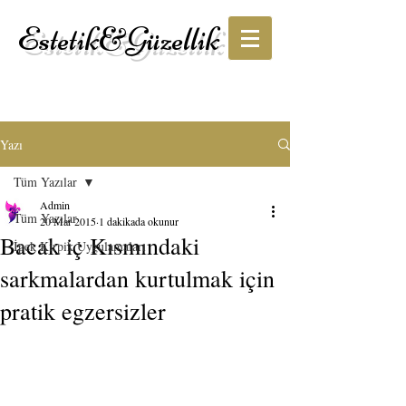
Estetik&Güzellik
Yazı
Tüm Yazılar
Admin
Tüm Yazılar
20 Mar 2015
1 dakikada okunur
Bacak iç Kısmındaki
İpek Kirpik Uygulamaları
sarkmalardan kurtulmak için
pratik egzersizler