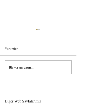
Yorumlar
Bir yorum yazın...
Kaşmir Kirpik
Elle volume kirpi
Uygulamasında bakım işlemi
yapmak ne derece s
nedir?
Diğer Web Sayfalarımız