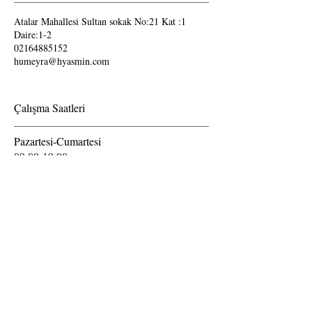
Atalar Mahallesi Sultan sokak No:21 Kat :1
Daire:1-2
02164885152
humeyra@hyasmin.com
Çalışma Saatleri
Pazartesi-Cumartesi
09.00-19.00
Pazar günleri kapalıdır.