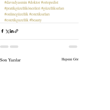
#davudyasmin
#doktor
#ortopedist
#pratikgüzellikönerileri
#güzelliksırları
#onlinegüzellik
#estetiksırları
#estetikguzellik
#beauty
Son Yazılar
Hepsini Gör