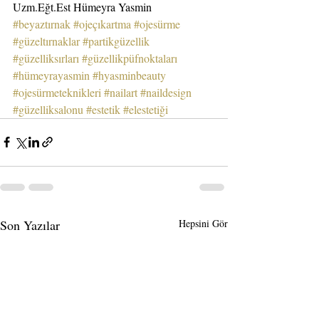
Uzm.Eğt.Est Hümeyra Yasmin
#beyaztırnak
#ojeçıkartma
#ojesürme
#güzeltırnaklar
#partikgüzellik
#güzelliksırları
#güzellikpüfnoktaları
#hümeyrayasmin
#hyasminbeauty
#ojesürmeteknikleri
#nailart
#naildesign
#güzelliksalonu
#estetik
#elestetiği
Son Yazılar
Hepsini Gör