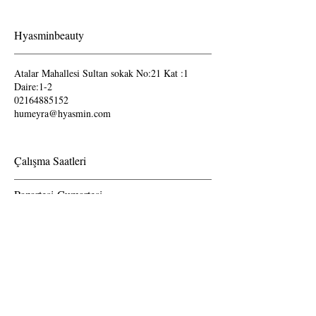
Hyasminbeauty
Atalar Mahallesi Sultan sokak No:21 Kat :1
Daire:1-2
02164885152
humeyra@hyasmin.com
Çalışma Saatleri
Pazartesi-Cumartesi
09.00-19.00
Pazar günleri kapalıdır.