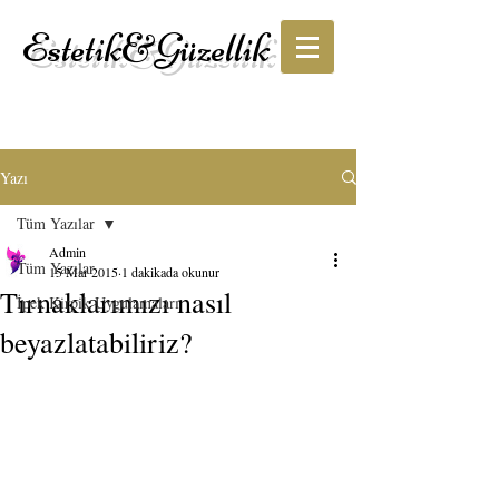
Estetik&Güzellik
Yazı
Tüm Yazılar
Admin
Tüm Yazılar
15 Mar 2015
1 dakikada okunur
Tırnaklarımızı nasıl
İpek Kirpik Uygulamaları
beyazlatabiliriz?