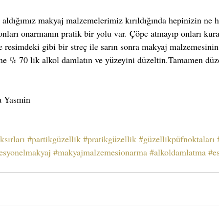
onları onarmanın pratik bir yolu var. Çöpe atmayıp onları kurat
resimdeki gibi bir streç ile sarın sonra makyaj malzemesinin i
ne % 70 lik alkol damlatın ve yüzeyini düzeltin.Tamamen düze
a Yasmin
ksırları
#partikgüzellik
#pratikgüzellik
#güzellikpüfnoktaları
esyonelmakyaj
#makyajmalzemesionarma
#alkoldamlatma
#es