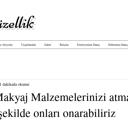
zellik
e Alışveriş
Uygulamalar
Galeri
İletişim
Estetisyenine Danış
Doktoruna Danış
1 dakikada okunur
Makyaj Malzemelerinizi atma
şekilde onları onarabiliriz