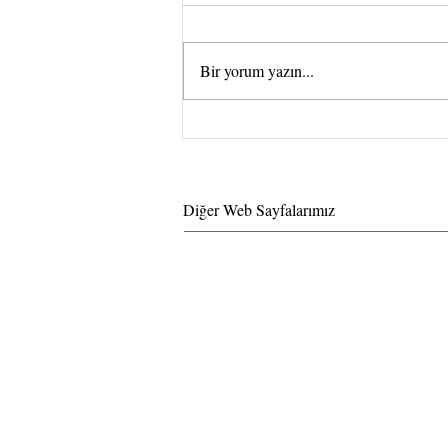
Bir yorum yazın...
Kovid -19 döneminde Protez
Tırnak Uygulayıcılarının dikkat
etmesi gereken hususlar
Diğer Web Sayfalarımız