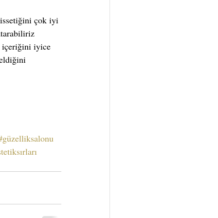
arabiliriz 
çeriğini iyice 
ldiğini 
#güzelliksalonu
tetiksırları