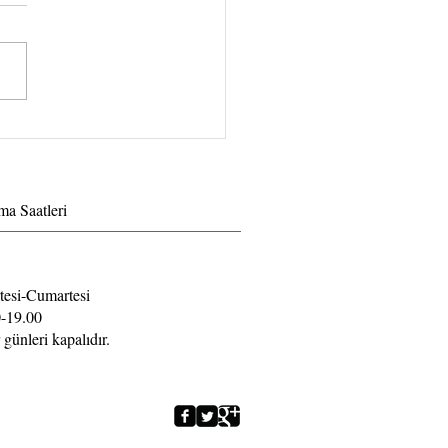
volume kirpik demeti
k ne derece sağlıklı ?
ma Saatleri
tesi-Cumartesi
-19.00
 günleri kapalıdır.