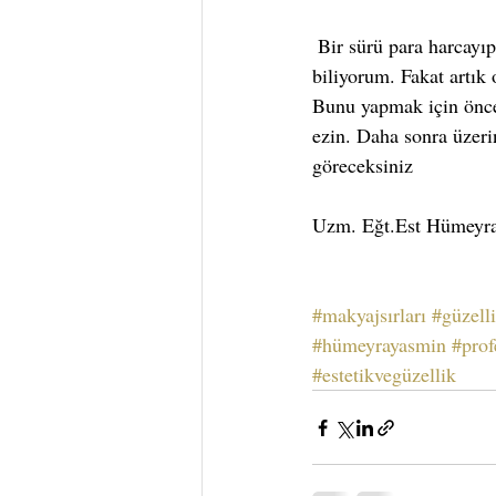
 Bir sürü para harcayıp aldığımız makyaj malzemelerimiz kırıldığında hepinizin ne hissetiğini çok iyi 
biliyorum. Fakat artık 
Bunu yapmak için önce 
ezin. Daha sonra üzeri
göreceksiniz
Uzm. Eğt.Est Hümeyr
#makyajsırları
#güzelli
#hümeyrayasmin
#prof
#estetikvegüzellik