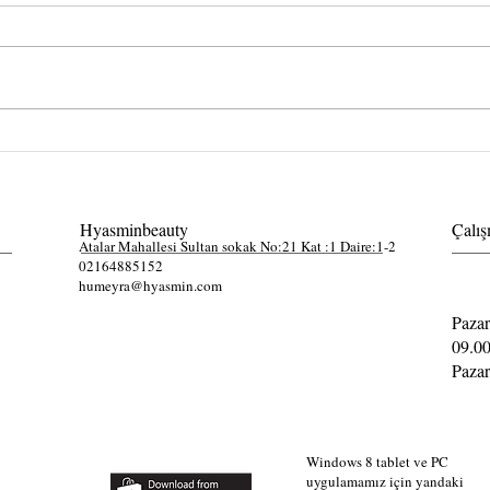
Kaşmir Kirpik Uygulamasında
Elle 
bakım işlemi nedir?
yapma
Hyasminbeauty
Çalış
Atalar Mahallesi Sultan sokak No:21 Kat :1 Daire:1-2
02164885152
humeyra@hyasmin.com
Pazar
09.00
Pazar
Windows 8 tablet ve PC
uygulamamız için yandaki